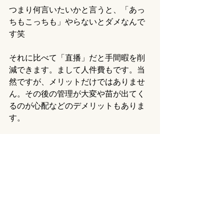
つまり何言いたいかと言うと、「あっ
ちもこっちも」やらないとダメなんで
す笑
それに比べて「直播」だと手間暇を削
減できます。まして人件費もです。当
然ですが、メリットだけではありませ
ん。その後の管理が大変や苗が出てく
るのが心配などのデメリットもありま
す。
移植が正解、直播きが正解！みたいの
はないと思います。どちらも正解だと
は思いますが、自分がどこを目指すか
で選択が変化していくと思います。
ここでも告知させていただきます！
筆者個人でブログをやっています。6月