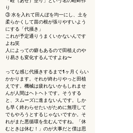
「畦（あぜ）塗り」という名の畦畔作
り
③ 水を入れて田んぼを均一にし、土を
柔らかくして苗の根が張りやすいよう
にする「代掻き」
これが予定通りうまくいかないんです
よね笑
人によっての癖もあるので田植えのや
り易さも変化するんですよね〜
ってな感じ代掻きするまで1ヶ月くらい
かかります。それが終わりやっと田植
えです。機械は疲れないかもしれませ
んが人間はヘトヘトです。そうする
と、スムーズに進まないんです。しか
も早く終わらせたいがために無理して
でもやろうとするじゃないですか。そ
れがまた悪循環を生むんですね。「休
むときは休む！」のが大事だと僕は思