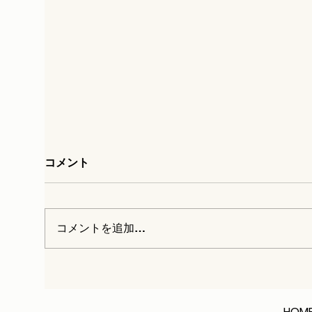
コメント
コメントを追加…
農業や建設業に企業が参入して
きてることをどー考えてるのか
HOM