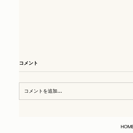
コメント
コメントを追加…
農業や建設業に企業が参入して
きてることをどー考えてるのか
HOM