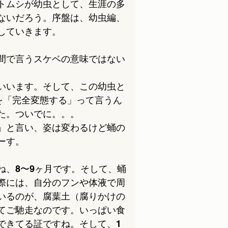
トムシが幼虫として、生涯の多
ないだろう。序盤は、幼虫編、
していきます。
間で言うスケベの意味ではない
いいます。そして、この幼虫と
を「完全変態する」って言うん
た。ついでに。。。
」と言い、姿は変わるけど蛹の
ーす。
ね、8〜9ヶ月です。そして、蛹
際には、自分のフンや体液で周
ているのが、腐葉土（腐りかけの
てご馳走なのです。いっぱい食
できてる証ですね。そして、1