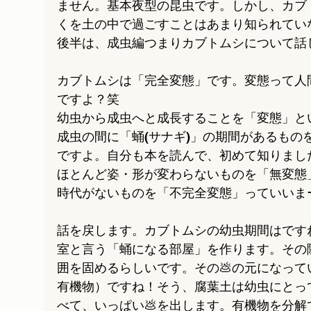
ません。基本夜型の昆虫です。しかし、カブ
くを土の中で過ごすことはあまり知られてい
後半は、成虫編つまりカブトムシについて話
カブトムシは「完全変態」です。変態って人
ですよ？笑
幼虫から成虫へと成長することを「変態」と
成虫の間に「蛹(サナギ)」の期間があるもの
ですよ。自分も本を読んで、初めて知りまし
ほとんど姿・形が変わらないものを「無変態
時代がないものを「不完全変態」っていいま
話を戻します。カブトムシの幼虫期間はです
室と言う「蛹になる部屋」を作ります。その
囲を固めるらしいです。その💩の元になっ
有機物）ですね！そう、腐葉土は幼虫にとっ
べて、いっぱい💩を出します。有機物を分解