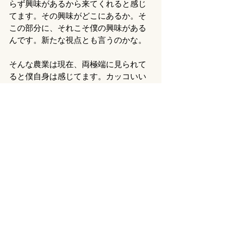
らず興味があるから来てくれると感じ
てます。その興味がどこにあるか。そ
この部分に、それこそ僕の興味がある
んです。新たな視点とも言うのかな。
そんな農業は現在、両極端に見られて
ると僕自身は感じてます。カッコいい
とか楽しそうとかのポジティブと大変
そうかわいそうとかのネガティヴ。中
途半端な意見がありません。これはこ
れでいいですよね。どちらかと言うと
まだ後者の意見が多いかもですね。前
者の意見を多くすることで、絶対に人
材不足なることはないです。人気ある
企業見てたらそうですよね。
ってことで、最後にタイトルの答え合
わせです。僕が思う人材不足の解決策
は、