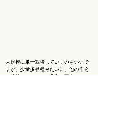
大規模に単一栽培していくのもいいで
すが、少量多品種みたいに、他の作物
も栽培していくのも農業の面白さでも
あるかなと感じています。
そしてですね、どこの層を狙って販売
するのか。ここも重要になってきま
す。日本では大規模な方の法人なの
で、様々な層を開拓することもできま
す。例えば、VIP向け、一般層向け、マ
ニアックな食材を取り扱うレストラン